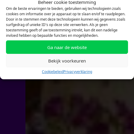
Beheer cookie toestemming
Om de beste ervaringen te bieden, gebruiken wij technologieën zoals
Theater in educatie
cookies om informatie over je apparaat op te slaan en/of te raadplegen.
Door in te stemmen met deze technologieën kunnen wij gegevens zoals
'Het is mooi om te
surfgedrag of unieke ID's op deze site verwerken. Als je geen
toestemming geeft of uw toestemming intrekt, kan dit een nadelige
invloed hebben op bepaalde functies en mogelijkheden.
merken dat je zoiets
Ga naar de website
kunt creëren met
Bekijk voorkeuren
elkaar'
Cookiebeleid
Privacyverklaring