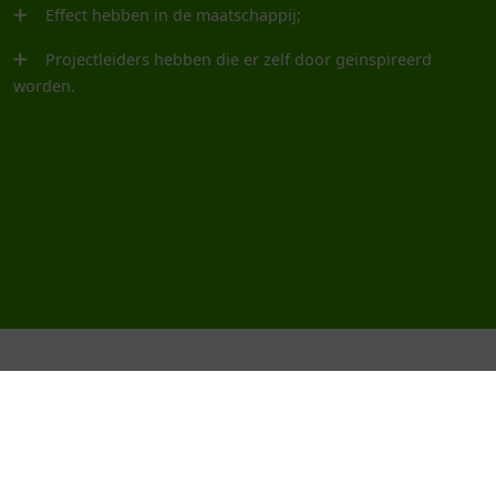
Effect hebben in de maatschappij;
Projectleiders hebben die er zelf door geïnspireerd
worden.
Uw financieringsaanvraag