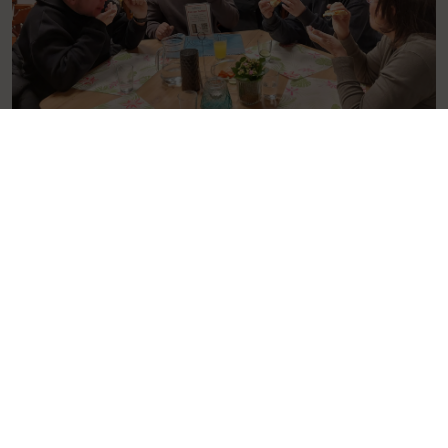
Aanvullende projecten
Zwerfjongeren ontmoeten elkaar bij warme
maaltijd
Iedere maand komen zwerfjongeren in Apeldoorn
samen voor een maaltijd in De Herberg. De Leonardus
Stichting heeft een aantal van […]