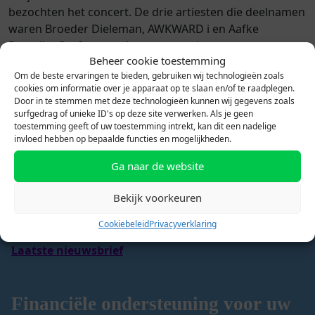
bezochten het concert. De drie artiesten die deelnamen
waren Broeder Dieleman, AWKWARD i en Aafke
Romeijn. Op 6 september vertoont het
Beheer cookie toestemming
Dominicanenklooster een documentaire van hun
Om de beste ervaringen te bieden, gebruiken wij technologieën zoals
verblijf, waarna deze ook online beschikbaar zal zijn.
cookies om informatie over je apparaat op te slaan en/of te raadplegen.
Door in te stemmen met deze technologieën kunnen wij gegevens zoals
surfgedrag of unieke ID's op deze site verwerken. Als je geen
toestemming geeft of uw toestemming intrekt, kan dit een nadelige
invloed hebben op bepaalde functies en mogelijkheden.
Ga naar de website
Bekijk hier onze laatste
Bekijk voorkeuren
nieuwsbrief.
Cookiebeleid
Privacyverklaring
Laatste nieuwsbrief
Financiële ondersteuning voor uw