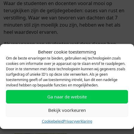
Waar de studenten en docenten vooral mooi op
terugkijken zijn de getijdegebeden: oases van rust en
verstilling. Waar we van tevoren van dachten dat 7
minuten stil zijn moeilijk zou zijn, hebben we het als
heel waardevol ervaren.
Als we vragen aan studenten wat deze dagen hen
gebracht heeft benoemen ze dat ze geleerd hebben
Beheer cookie toestemming
meer open te zijn, te herkennen wat hen drijft of
Om de beste ervaringen te bieden, gebruiken wij technologieën zoals
cookies om informatie over je apparaat op te slaan en/of te raadplegen.
tegenhoudt, begrip voor elkaar, leren stiltemomenten
Door in te stemmen met deze technologieën kunnen wij gegevens zoals
in te bouwen en te genieten van kleine dingen.
surfgedrag of unieke ID's op deze site verwerken. Als je geen
toestemming geeft of uw toestemming intrekt, kan dit een nadelige
We zijn ontzettend dankbaar dat we deze dagen
invloed hebben op bepaalde functies en mogelijkheden.
hebben mogen meemaken, mede dankzij de financiële
Ga naar de website
steun van de Leonardus stichting. Daarvoor onze
hartelijke dank!’’
Bekijk voorkeuren
Een van de studenten heeft
deze vlog
gemaakt die een
Cookiebeleid
Privacyverklaring
mooi beeld geeft van de kloosterdagen.