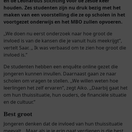
en de Leonardus Stichting voor de zesde keer
houden. Zes studenten zijn nu druk bezig met het
maken van een voorstelling die ze op scholen in het
voortgezet onderwijs en het MBO zullen opvoeren.
,,We doen nu eerst onderzoek naar hoe groot de
invloed is van de kansen die je vanuit huis meekrijgt’’,
vertelt Saar. ,, Ik was verbaasd om te zien hoe groot die
invloed is.’’
De studenten hebben een enquête online gezet die
jongeren kunnen invullen. Daarnaast gaan ze naar
scholen om vragen te stellen. ,,We willen weten hoe
leerlingen het zelf ervaren’’, zegt Aiko. ,,Daarbij gaat het
om hun thuissituatie, hun ouders, de financiële situatie
en de cultuur.’’
Best groot
Jongeren denken dat de invloed van hun thuissituatie
meevalt. ,,Maar als je je erin gaat verdiepen is die best