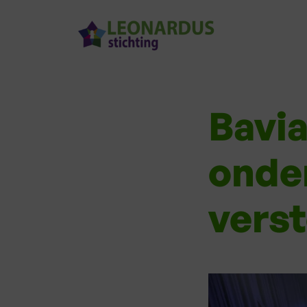
Bavi
onde
vers