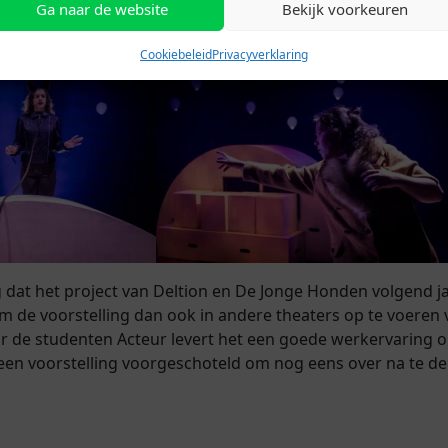
Ga naar de website
Bekijk voorkeuren
Cookiebeleid
Privacyverklaring
g dat het project van Deltion en De Jonge Honden volgend j
 om de voorstelling dan ook in andere theaters op te voeren
r de studenten Acteur levert het een goede werkervaring o
een voorstelling voorgeschoteld om nog eens over na te d