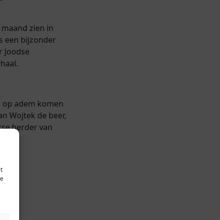
 maand zien in
s een bijzonder
r Joodse
haal.
per op adem komen
an Wojtek de beer,
itse herder van
t
te