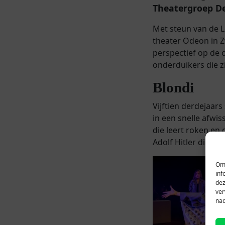
Theatergroep De
Met steun van de L
theater Odeon in Z
perspectief op de 
onderduikers die z
Blondi
Vijftien derdejaar
in een snelle afwi
die leert roken en 
Adolf Hitler die met
Om 
inf
dez
ver
nad