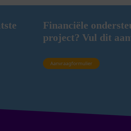
tste
Financiële onderst
project? Vul dit aa
Aanvraagformulier