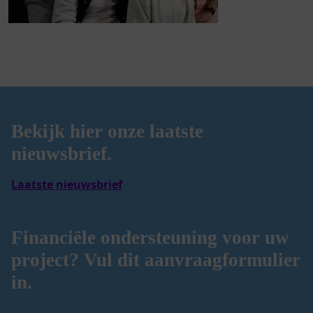
Bekijk hier onze laatste
nieuwsbrief.
Laatste nieuwsbrief
Financiële ondersteuning voor uw
project? Vul dit aanvraagformulier
in.