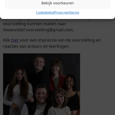
Bekijk voorkeuren
Belangstelling?
Cookiebeleid
Privacyverklaring
Onderwijsorganisaties die geïnteresseerd zijn in deze
voorstelling kunnen mailen naar
theworldof.voorstelling@gmail.com.
Klik
hier
voor een impressie van de voorstelling en
reacties van acteurs en leerlingen.