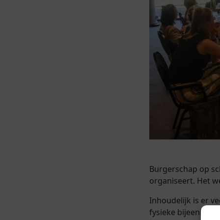
Burgerschap op sch
organiseert. Het w
Inhoudelijk is er v
fysieke bijeenkom