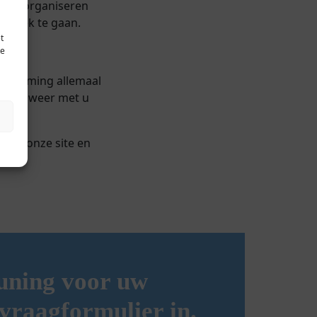
arvan organiseren
esprek te gaan.
t
te
apsvorming allemaal
 graag weer met u
 via onze site en
euning voor uw
nvraagformulier in.