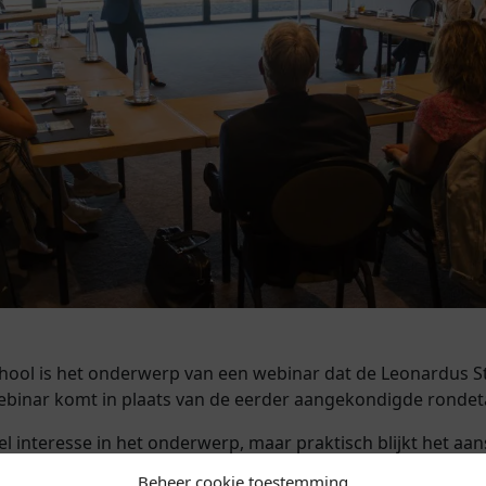
ool is het onderwerp van een webinar dat de Leonardus St
ebinar komt in plaats van de eerder aangekondigde rondet
eel interesse in het onderwerp, maar praktisch blijkt het aan
st voor veel van de genodigden een drempel. Om die rede
Beheer cookie toestemming