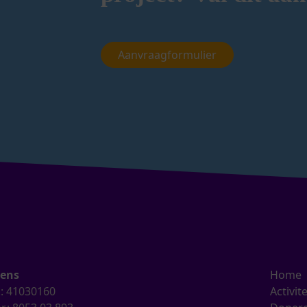
Aanvraagformulier
ens
Home
.: 41030160
Activit