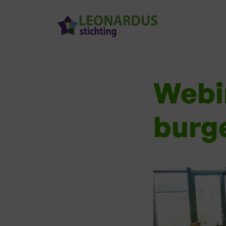
Webi
burg